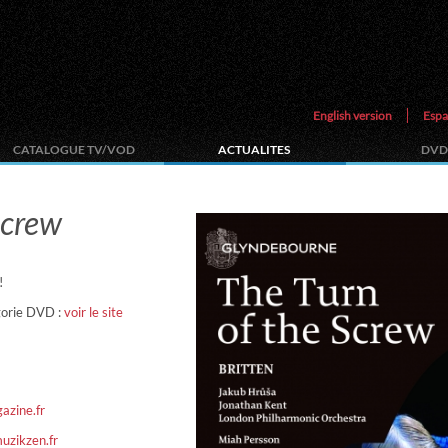
English version
Espa
CATALOGUE TV/VOD
ACTUALITES
DVD
Screw
!
gorie DVD :
voir le site
gazine.fr
 muzikzen.fr