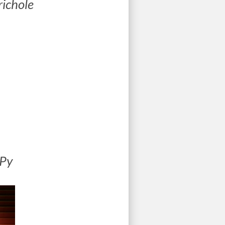
ichole
 Py