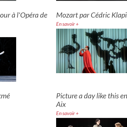
our à l'Opéra de
Mozart par Cédric Klap
En savoir +
kmé
Picture a day like this 
Aix
En savoir +