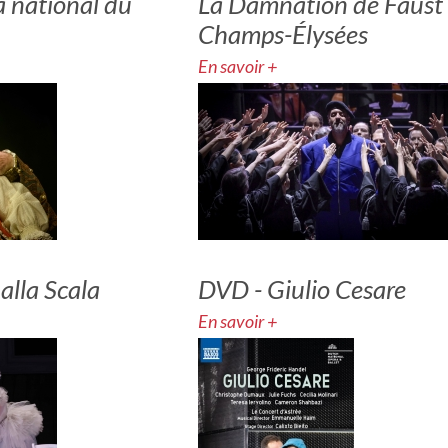
 national du
La Damnation de Faust 
Champs-Élysées
En savoir +
 alla Scala
DVD - Giulio Cesare
En savoir +