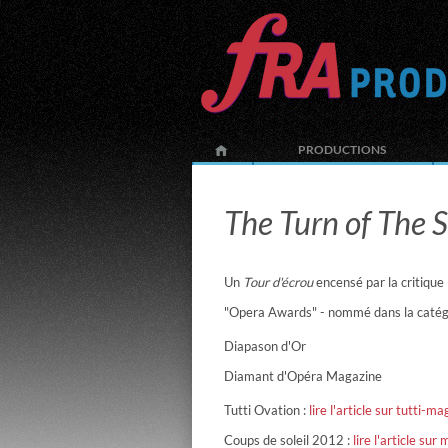
PRODUCTIONS
The Turn of The 
Un
Tour d'écrou
encensé par la critique 
"Opera Awards" - nommé dans la caté
Diapason d'Or
Diamant d'Opéra Magazine
Tutti Ovation :
lire l'article sur tutti-ma
Coups de soleil 2012 :
lire l'article sur