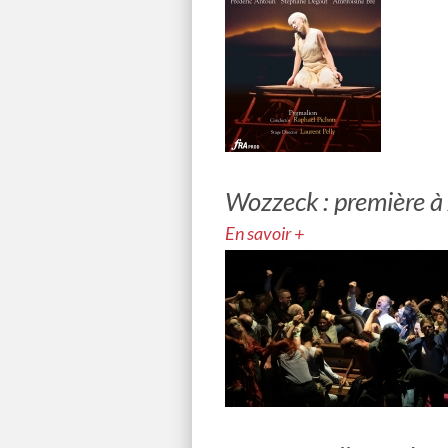
Wozzeck : première à
En savoir +