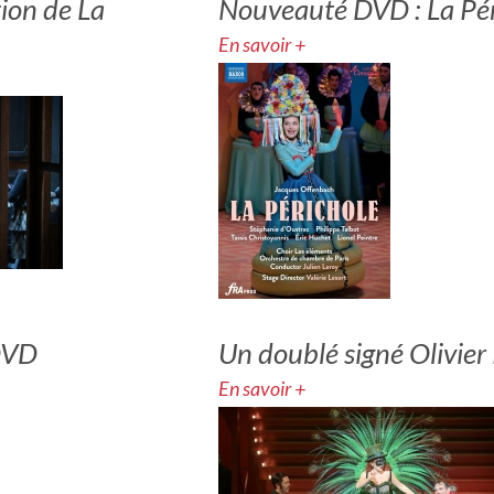
ion de La
Nouveauté DVD : La Pér
En savoir +
DVD
Un doublé signé Olivier
En savoir +