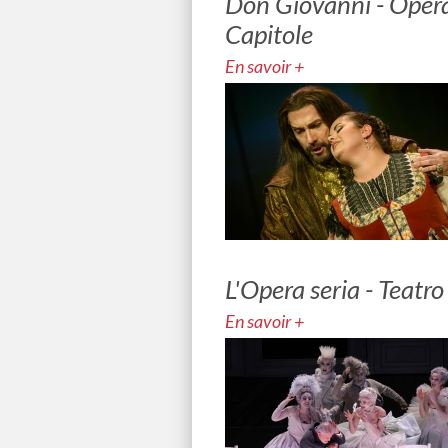
Don Giovanni - Opéra
Capitole
En savoir +
L'Opera seria - Teatro
En savoir +