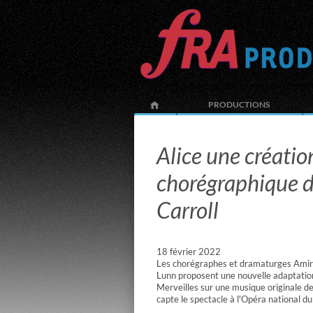
PRODUCTIONS
Alice une créatio
chorégraphique d
Carroll
18 février 2022
Les chorégraphes et dramaturges Amir
Lunn proposent une nouvelle adaptation
Merveilles sur une musique originale de
capte le spectacle à l'Opéra national du