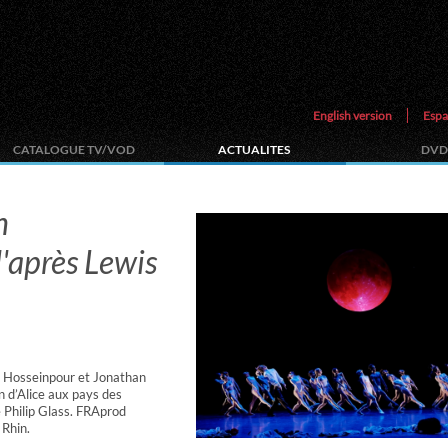
English version
Espa
CATALOGUE TV/VOD
ACTUALITES
DVD
n
'après Lewis
 Hosseinpour et Jonathan
 d’Alice aux pays des
 Philip Glass. FRAprod
 Rhin.