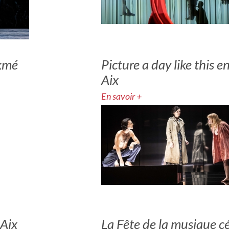
kmé
Picture a day like this 
Aix
En savoir +
 Aix
La Fête de la musique 