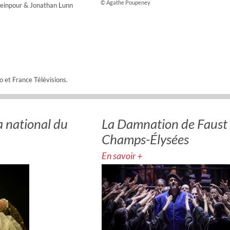
© Agathe Poupeney
seinpour & Jonathan Lunn
o et France Télévisions.
 national du
La Damnation de Faust 
Champs-Élysées
En savoir +