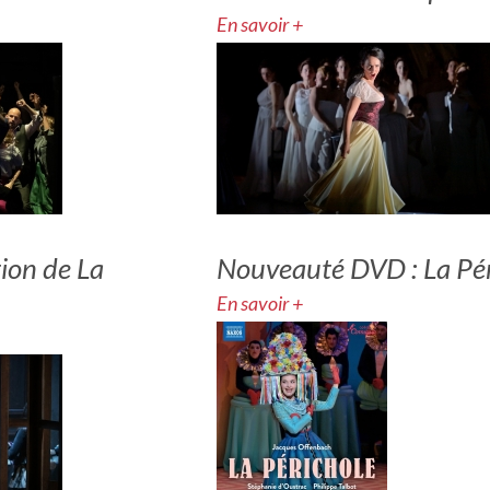
En savoir +
ion de La
Nouveauté DVD : La Pér
En savoir +