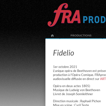
PRODUCTIONS
Fidelio
1er octobre 2021
L'unique opéra de Beethoven est prése
production à l'Opéra Comique. FRAprod 
audiovisuelle diffusée en direct sur
ART
Opéra en deux actes 1805)
Musique de Ludwig von Beethoven
Livret de Joseph Sonnleithner
Direction musicale : Raphaël Pichon
Mise en scène : Cyril Teste