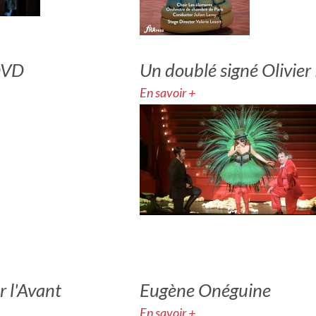
DVD
Un doublé signé Olivier
En savoir +
r l'Avant
Eugène Onéguine
En savoir +