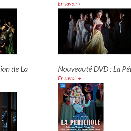
En savoir +
ion de La
Nouveauté DVD : La Pér
En savoir +