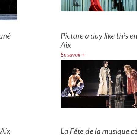
kmé
Picture a day like this 
Aix
En savoir +
 Aix
La Fête de la musique 