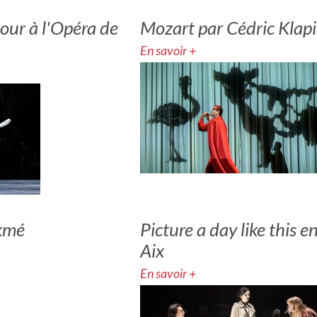
our à l'Opéra de
Mozart par Cédric Klap
En savoir +
kmé
Picture a day like this 
Aix
En savoir +