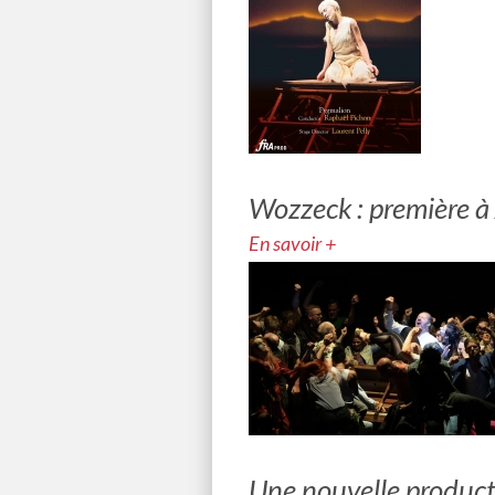
Wozzeck : première à
En savoir +
Une nouvelle product