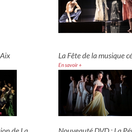
 Aix
La Fête de la musique 
En savoir +
ion de La
Nouveauté DVD : La Pér