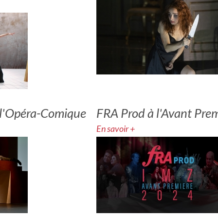
à l'Opéra-Comique
FRA Prod à l'Avant Pre
En savoir +