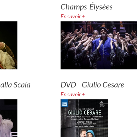
Champs-Élysées
En savoir +
 alla Scala
DVD - Giulio Cesare
En savoir +