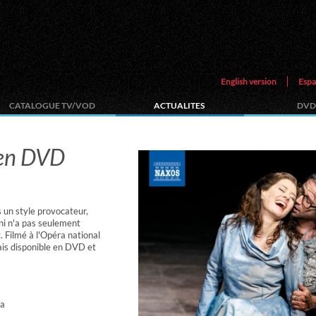
English version
Espa
CATALOGUE TV/VOD
ACTUALITES
DVD
 en DVD
 un style provocateur,
ni n'a pas seulement
t. Filmé à l'Opéra national
ais disponible en DVD et
ca