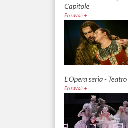
Capitole
En savoir +
L'Opera seria - Teatro
En savoir +