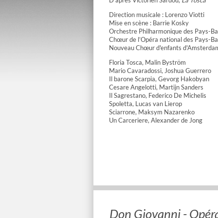
D’après Victorien Sardou,
La Tosca
Direction musicale : Lorenzo Viotti
Mise en scène : Barrie Kosky
Orchestre Philharmonique des Pays-Ba
Chœur de l’Opéra national des Pays-Ba
Nouveau Chœur d'enfants d'Amsterda
Floria Tosca, Malin Byström
Mario Cavaradossi, Joshua Guerrero
Il barone Scarpia, Gevorg Hakobyan
Cesare Angelotti, Martijn Sanders
Il Sagrestano, Federico De Michelis
Spoletta, Lucas van Lierop
Sciarrone, Maksym Nazarenko
Un Carceriere, Alexander de Jong
Don Giovanni - Opéra