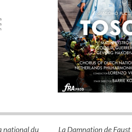
s
s
m
 national du
La Damnation de Faust 