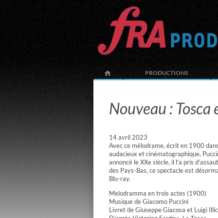
PRODUCTIONS
Nouveau : Tosca
14 avril 2023
Avec ce mélodrame, écrit en 1900 dans
audacieux et cinématographique, Pucci
annoncé le XXe siècle, il l'a pris d'assau
des Pays-Bas, ce spectacle est désorm
Blu-ray.
Melodramma en trois actes (1900)
Musique de Giacomo Puccini
Livret de Giuseppe Giacosa et Luigi Illi