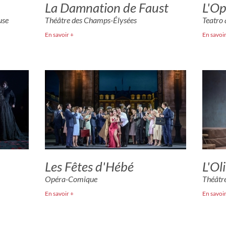
La Damnation de Faust
L'Op
use
Théâtre des Champs-Élysées
Teatro 
En savoir +
En savoir
Les Fêtes d'Hébé
L'Ol
Opéra-Comique
Théâtr
En savoir +
En savoir