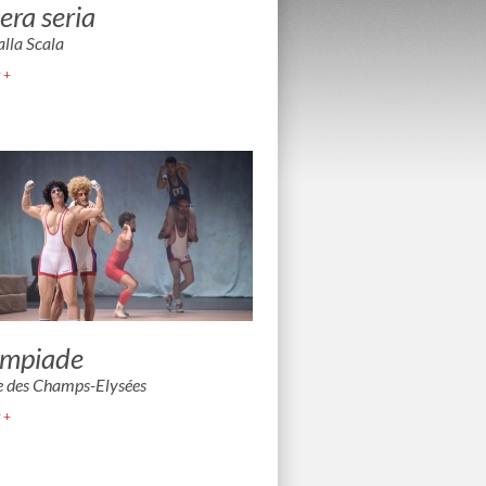
era seria
alla Scala
 +
impiade
e des Champs-Elysées
 +