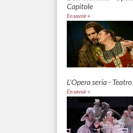
Capitole
En savoir +
L'Opera seria - Teatro
En savoir +