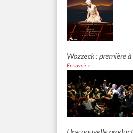
Wozzeck : première à
En savoir +
Une nouvelle product