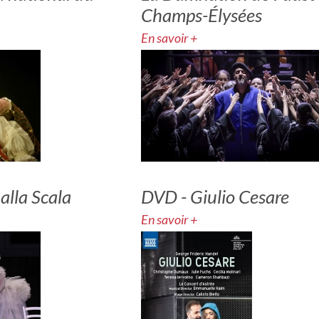
Champs-Élysées
En savoir +
 alla Scala
DVD - Giulio Cesare
En savoir +