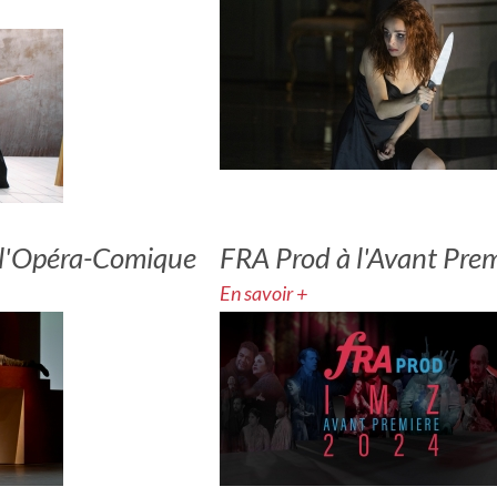
à l'Opéra-Comique
FRA Prod à l'Avant Pre
En savoir +