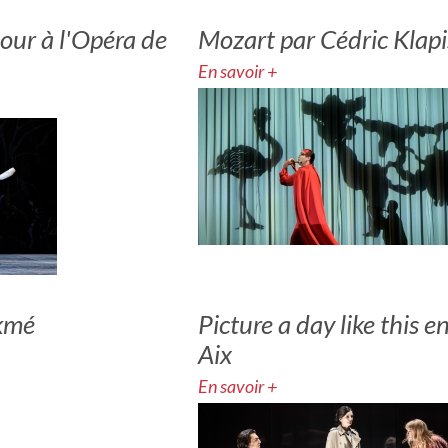
our à l'Opéra de
Mozart par Cédric Klap
En savoir +
kmé
Picture a day like this 
Aix
En savoir +