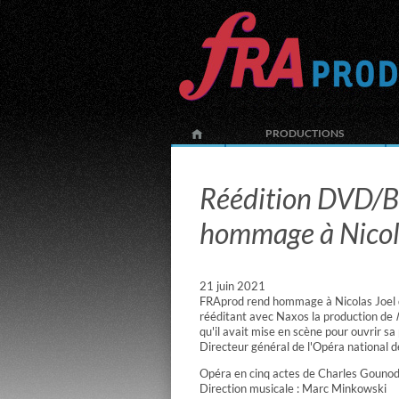
PRODUCTIONS
Réédition DVD/B
hommage à Nicol
21 juin 2021
FRAprod rend hommage à Nicolas Joel d
rééditant avec Naxos la production de
qu'il avait mise en scène pour ouvrir s
Directeur général de l'Opéra national 
Opéra en cinq actes de Charles Gouno
Direction musicale : Marc Minkowski