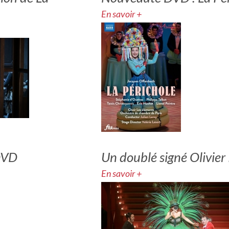
En savoir +
DVD
Un doublé signé Olivier
En savoir +