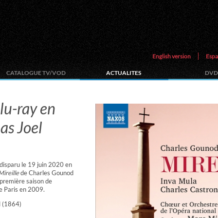
English version
Espa
CATALOGUE TV/VOD
ACTUALITES
DVD
lu-ray en
as Joel
isparu le 19 juin 2020 en
Mireille
de Charles Gounod
a première saison de
de Paris en 2009.
d (1864)