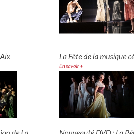
 Aix
La Fête de la musique 
En savoir +
ion de La
Nouveauté DVD : La Pér