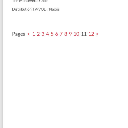
The Monteverdi Choir
Distribution TV/VOD : Naxos
Pages
<
1
2
3
4
5
6
7
8
9
10
11
12
>