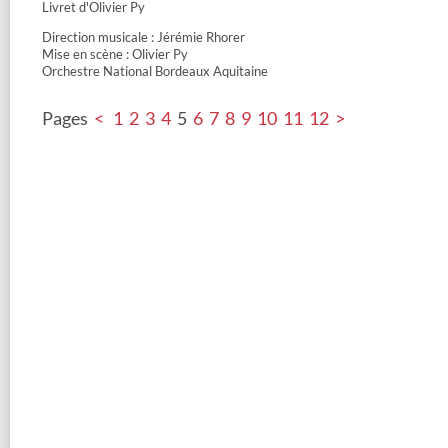
Livret d'Olivier Py
Direction musicale : Jérémie Rhorer
Mise en scène : Olivier Py
Orchestre National Bordeaux Aquitaine
Pages
<
1
2
3
4
5
6
7
8
9
10
11
12
>