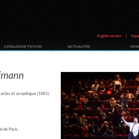
English version
Espa
CATALOGUE TV/VOD
ACTUALITES
DVD
ffmann
 actes et un épilogue (1881)
l de Paris