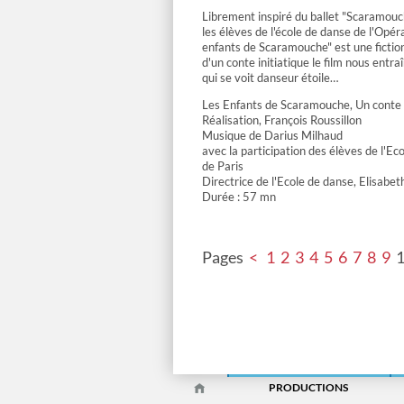
Librement inspiré du ballet "Scaramouc
les élèves de l'école de danse de l'Opér
enfants de Scaramouche" est une fictio
d'un conte initiatique le film nous entr
qui se voit danseur étoile…
Les Enfants de Scaramouche, Un conte
Réalisation, François Roussillon
Musique de Darius Milhaud
avec la participation des élèves de l'Ec
de Paris
Directrice de l'Ecole de danse, Elisabet
Durée : 57 mn
Pages
<
1
2
3
4
5
6
7
8
9
PRODUCTIONS