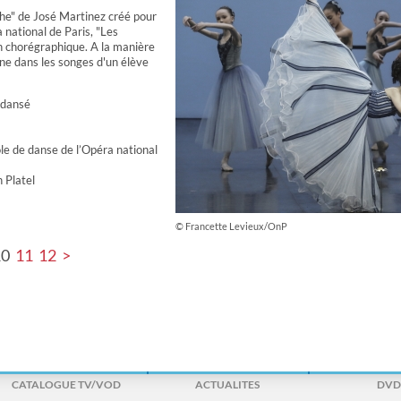
he" de José Martinez créé pour
a national de Paris, "Les
n chorégraphique. A la manière
aîne dans les songes d'un élève
 dansé
ole de danse de l’Opéra national
h Platel
© Francette Levieux/OnP
10
11
12
>
CATALOGUE TV/VOD
ACTUALITES
DVD