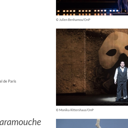
© Julien Benhamou/OnP
l de Paris
© Monika Rittershaus/OnP
Scaramouche