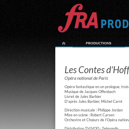
PRODUCTIONS
Les Contes d’Ho
Opéra national de Paris
Opéra fantastique en un prologue, trois
Musique de Jacques Offenbach
Livret de Jules Barbier
D’après Jules Barbier, Michel Carré
Direction musicale : Philippe Jordan
Mise en scène : Robert Carsen
Orchestre et Chœurs de l’Opéra nationa
Distribution TV/VOD : Telmondis