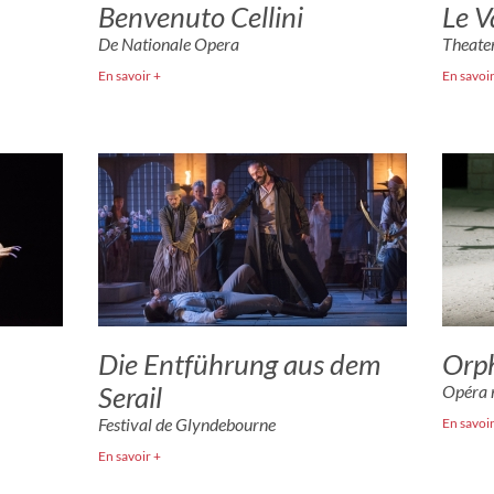
Benvenuto Cellini
Le V
De Nationale Opera
Theate
En savoir +
En savoir
Die Entführung aus dem
Orph
Serail
Opéra 
Festival de Glyndebourne
En savoir
En savoir +