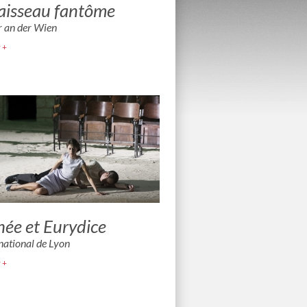
aisseau fantôme
r an der Wien
 +
ée et Eurydice
national de Lyon
 +