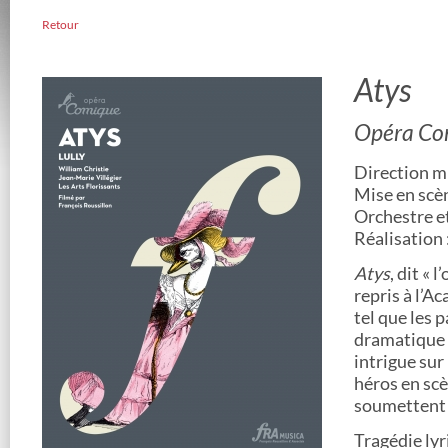
Retour
Atys
Opéra Co
Direction mu
Mise en scèn
Orchestre et
Réalisation 
Atys
, dit « 
repris à l’A
tel que les 
dramatique 
intrigue sur
héros en scè
soumettent l
Tragédie lyr