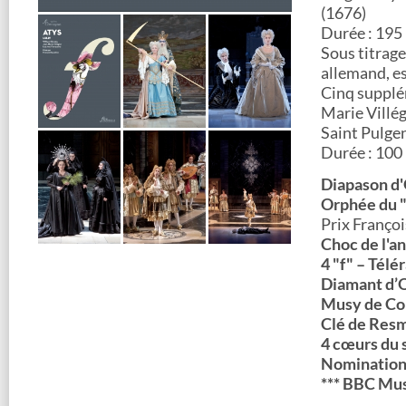
(1676)
Durée : 195
Sous titrage 
allemand, es
Cinq supplém
Marie Villé
Saint Pulge
Durée : 100
Diapason d
Orphée du "
Prix Franço
Choc de l'a
4 "f" – Tél
Diamant d’
Musy de Co
Clé de Res
4 cœurs du 
Nomination
*** BBC Mu